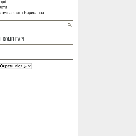
арії
акти
стична карта Борислава
І КОМЕНТАРІ