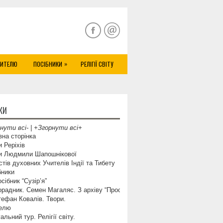
»
ЧИТЕЛЮ
ПОСІБНИКИ
РЕЛІГІЇ СВІТУ
КИ
нути всі-
|
+Згорнути всі+
вна сторінка
и Реріхів
и Людмили Шапошнікової
стів духовних Учителів Індії та Тибету
бники
сібник “Сузір’я”
радник. Семен Магаляс. З архіву “Просвіти”.
тефан Ковалів. Твори.
елю
альний тур. Релігії світу.