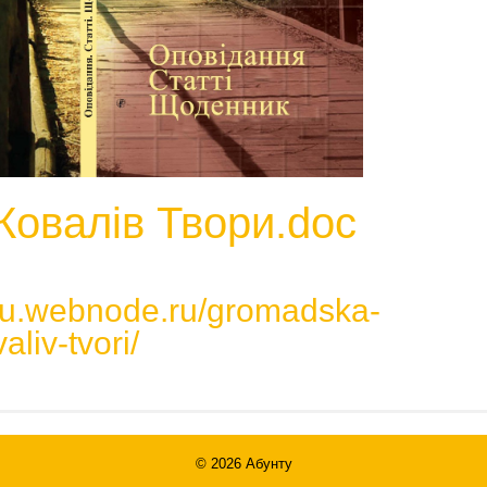
овалів Твори.doc
ntu.webnode.ru/gromadska-
aliv-tvori/
© 2026
Абунту