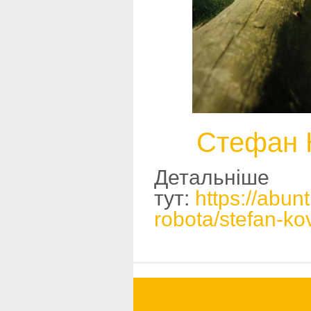
Стефан К
Детальніше
тут:
https://abu
robota/stefan-kov