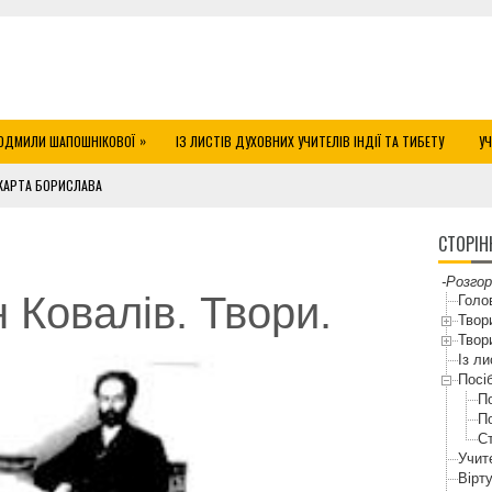
»
ЮДМИЛИ ШАПОШНІКОВОЇ
ІЗ ЛИСТІВ ДУХОВНИХ УЧИТЕЛІВ ІНДІЇ ТА ТИБЕТУ
У
КАРТА БОРИСЛАВА
СТОРІН
-Розгор
 Ковалів. Твори.
Голо
Твор
Твор
Із ли
Посі
По
По
С
Учит
Вірту